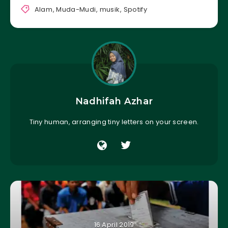
Alam
,
Muda-Mudi
,
musik
,
Spotify
Nadhifah Azhar
Tiny human, arranging tiny letters on your screen.
16 April 2019