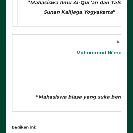
“
Mahasiswa Ilmu Al-Qur’an dan Tafsir U
Sunan Kalijaga Yogyakarta
“
Ilustrat
Mohammad Ni’malmau
“
Mahasiswa biasa yang suka bertem
Bagikan ini: