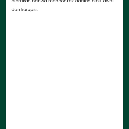
diartikan bahwa mencontek adalah bibit awal
dari korupsi.