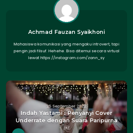
Achmad Fauzan Syaikhoni
Mahasiswa komunikasi yang mengaku introvert, tapi
pengin jadi filsuf. Hehehe. Bisa ditemui secara virtual
lewat https://instagram.com/zann_sy
25 September 2022
Indah Yastami : Penyanyi Cover
Underrate dengan Suara Paripurna
￼