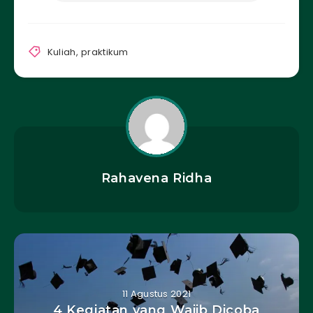
Kuliah
,
praktikum
Rahavena Ridha
11 Agustus 2021
4 Kegiatan yang Wajib Dicoba