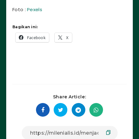
Foto :
Pexels
Bagikan ini:
Facebook
X
Share Article: