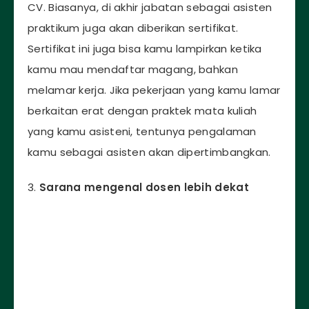
CV. Biasanya, di akhir jabatan sebagai asisten
praktikum juga akan diberikan sertifikat.
Sertifikat ini juga bisa kamu lampirkan ketika
kamu mau mendaftar magang, bahkan
melamar kerja. Jika pekerjaan yang kamu lamar
berkaitan erat dengan praktek mata kuliah
yang kamu asisteni, tentunya pengalaman
kamu sebagai asisten akan dipertimbangkan.
3.
Sarana mengenal dosen lebih dekat