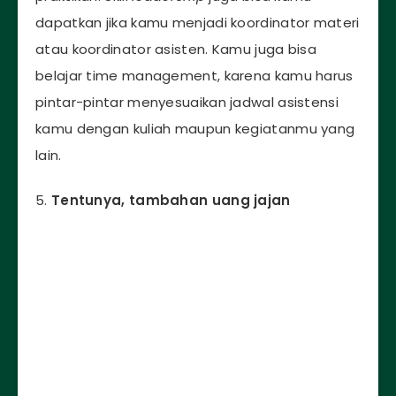
dapatkan jika kamu menjadi koordinator materi
atau koordinator asisten. Kamu juga bisa
belajar time management, karena kamu harus
pintar-pintar menyesuaikan jadwal asistensi
kamu dengan kuliah maupun kegiatanmu yang
lain.
5.
Tentunya, tambahan uang jajan