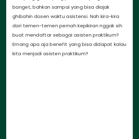
banget, bahkan sampai yang bisa diajak
ghibahin dosen waktu asistensi. Nah kira-kira
dari temen-temen pernah kepikiran nggak sih
buat mendaftar sebagai asisten praktikum?
Emang apa aja benefit yang bisa didapat kalau
kita menjadi asisten praktikum?