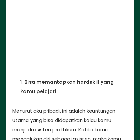
Bisa memantapkan hardskill yang
kamu pelajari
Menurut aku pribadi, ini adalah keuntungan
utama yang bisa didapatkan kalau kamu
menjadi asisten praktikum. Ketika kamu
mengajukan diri sebagai asisten, maka kamu