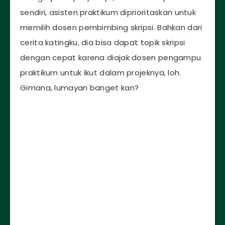
sendiri, asisten praktikum diprioritaskan untuk
memilih dosen pembimbing skripsi. Bahkan dari
cerita katingku, dia bisa dapat topik skripsi
dengan cepat karena diajak dosen pengampu
praktikum untuk ikut dalam projeknya, loh.
Gimana, lumayan banget kan?