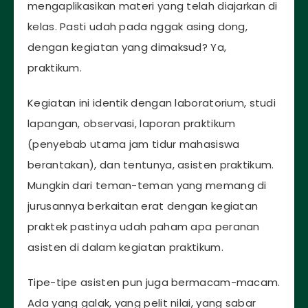
mengaplikasikan materi yang telah diajarkan di
kelas. Pasti udah pada nggak asing dong,
dengan kegiatan yang dimaksud? Ya,
praktikum.
Kegiatan ini identik dengan laboratorium, studi
lapangan, observasi, laporan praktikum
(penyebab utama jam tidur mahasiswa
berantakan), dan tentunya, asisten praktikum.
Mungkin dari teman-teman yang memang di
jurusannya berkaitan erat dengan kegiatan
praktek pastinya udah paham apa peranan
asisten di dalam kegiatan praktikum.
Tipe-tipe asisten pun juga bermacam-macam.
Ada yang galak, yang pelit nilai, yang sabar