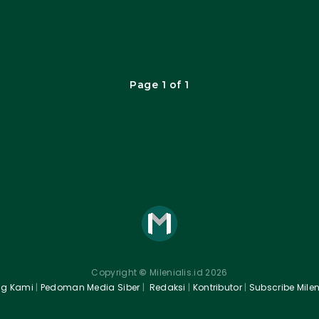
Page 1 of 1
Copyright
©
Milenialis.id 2026
ng Kami
|
Pedoman Media Siber
|
Redaksi
|
Kontributor
|
Subscribe Mileni