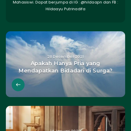
Mahasiswi. Dapat berjumpa di IG : @hildaapn dan FB :
Hildaayu Putrinadifa
28 Desember 2021
Apakah Hanya Pria yang
Mendapatkan Bidadari di Surga?