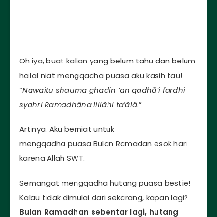
Oh iya, buat kalian yang belum tahu dan belum
hafal niat mengqadha puasa aku kasih tau!
“
Nawaitu shauma ghadin ‘an qadhā’
i
fardhi
syahri Ramadhāna lillâhi ta’âlâ
.”
Artinya, Aku berniat untuk
mengqadha puasa Bulan Ramadan esok hari
karena Allah SWT.
Semangat mengqadha hutang puasa bestie!
Kalau tidak dimulai dari sekarang, kapan lagi?
Bulan Ramadhan sebentar lagi, hutang