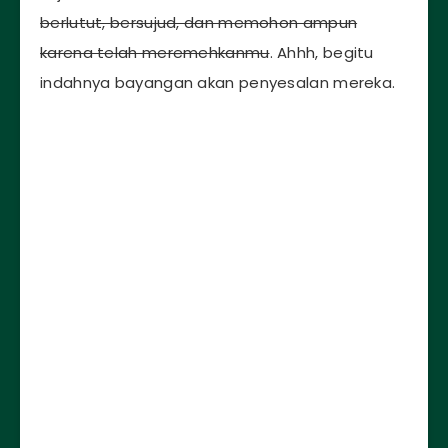
berlutut, bersujud, dan memohon ampun
karena telah meremehkanmu
. Ahhh, begitu
indahnya bayangan akan penyesalan mereka.