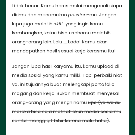
tidak benar. Kamu harus mulai mengenali siapa
dirimu dan menemukan
passion-
mu. Jangan
lupa juga melatih
skill
yang ingin kamu
kembangkan, kalau bisa usahamu melebihi
orang-orang lain. Lalu……tada! Kamu akan
mendapatkan hasil sesuai kerja kerasmu itu!
Jangan lupa hasil karyamu itu, kamu upload di
media sosial yang kamu miliki. Tapi perbaiki niat
ya, ini tujuannya buat melengkapi portofolio
magang dan kerja. Bukan membuat menyesal
orang-orang yang menghinamu
ups (ya walau
mereka bisa saja melihat akun media sosialmu
sambil menggigit bibir karena malu haha)
.