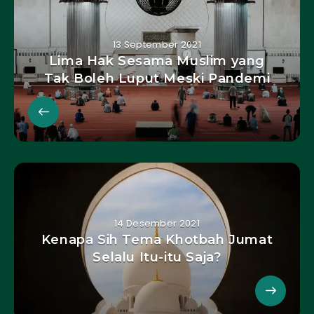
13 September 2021
Lima Hak Sesama Muslim yang
Tak Boleh Luput Meski Pandemi
14 Desember 2021
Kenapa Sih Tema Khotbah Jumat
Selalu Itu-itu Saja?