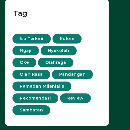
Tag
Isu Terkini
Kolom
Ngaji
Nyekolah
Oke
Olahraga
Olah Rasa
Pandangan
Ramadan Milenialis
Rekomendasi
Review
Sambatan