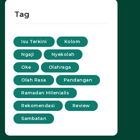
Tag
Isu Terkini
Kolom
Ngaji
Nyekolah
Oke
Olahraga
Olah Rasa
Pandangan
Ramadan Milenialis
Rekomendasi
Review
Sambatan