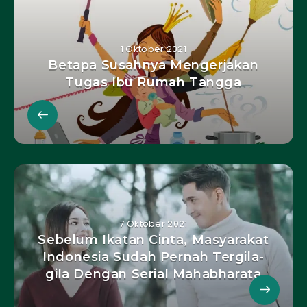
1 Oktober 2021
Betapa Susahnya Mengerjakan
Tugas Ibu Rumah Tangga
7 Oktober 2021
Sebelum Ikatan Cinta, Masyarakat
Indonesia Sudah Pernah Tergila-
gila Dengan Serial Mahabharata