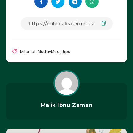
Milenial
,
Muda-Mudi
,
tips
Malik Ibnu Zaman