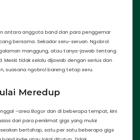
akukan antara anggota band dan para penggemar
cang bersama. Sekadar seru-seruan. Ngobrol
ngalaman manggung, atau tanya-jawab tentang
 Meski tidak selalu dijawab dengan serius dan
an, suasana ngobrol bareng tetap seru.
Mulai Meredup
nggal –area Bogor dan di beberapa tempat, kini
usias dari para penikmat gigs yang mulai
n seakan bertahap, satu per satu beberapa gigs
and indie atau lokal ditutup. Tidak