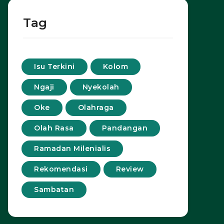
Tag
Isu Terkini
Kolom
Ngaji
Nyekolah
Oke
Olahraga
Olah Rasa
Pandangan
Ramadan Milenialis
Rekomendasi
Review
Sambatan