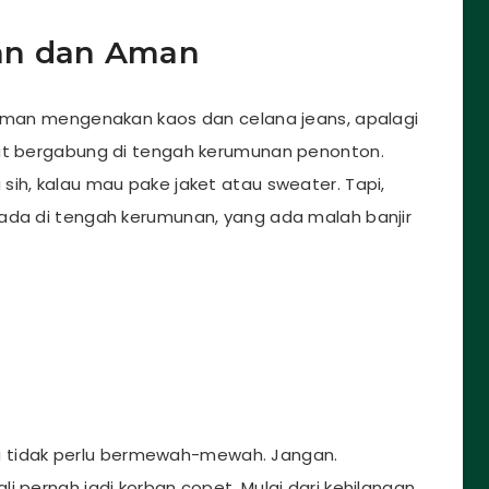
an dan Aman
yaman mengenakan kaos dan celana jeans, apalagi
kut bergabung di tengah kerumunan penonton.
sih, kalau mau pake jaket atau sweater. Tapi,
 ada di tengah kerumunan, yang ada malah banjir
knya tidak perlu bermewah-mewah. Jangan.
i pernah jadi korban copet. Mulai dari kehilangan