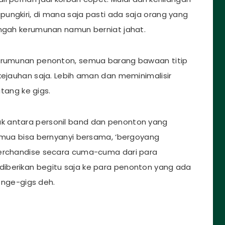
ungkiri, di mana saja pasti ada saja orang yang
engah kerumunan namun berniat jahat.
kerumunan penonton, semua barang bawaan titip
kejauhan saja. Lebih aman dan meminimalisir
atang ke gigs.
k antara personil band dan penonton yang
semua bisa bernyanyi bersama, ‘bergoyang
merchandise secara cuma-cuma dari para
iberikan begitu saja ke para penonton yang ada
b nge-gigs deh.