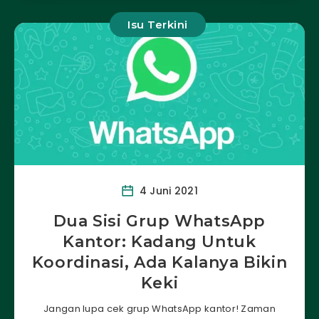
Isu Terkini
4 Juni 2021
Dua Sisi Grup WhatsApp
Kantor: Kadang Untuk
Koordinasi, Ada Kalanya Bikin
Keki
Jangan lupa cek grup WhatsApp kantor! Zaman