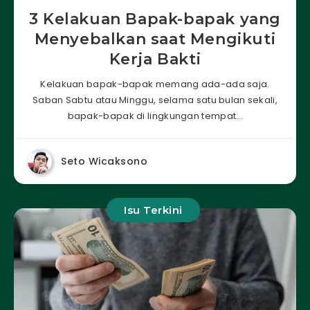
3 Kelakuan Bapak-bapak yang
Menyebalkan saat Mengikuti
Kerja Bakti
Kelakuan bapak-bapak memang ada-ada saja.
Saban Sabtu atau Minggu, selama satu bulan sekali,
bapak-bapak di lingkungan tempat…
Seto Wicaksono
Isu Terkini