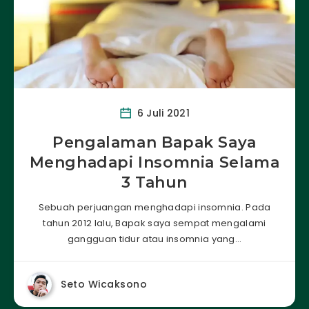
6 Juli 2021
Pengalaman Bapak Saya
Menghadapi Insomnia Selama
3 Tahun
Sebuah perjuangan menghadapi insomnia. Pada
tahun 2012 lalu, Bapak saya sempat mengalami
gangguan tidur atau insomnia yang…
Seto Wicaksono