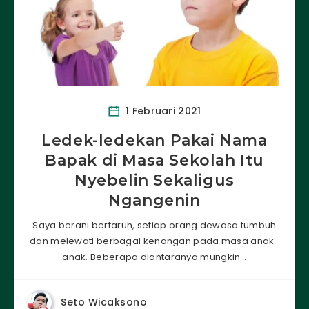
1 Februari 2021
Ledek-ledekan Pakai Nama
Bapak di Masa Sekolah Itu
Nyebelin Sekaligus
Ngangenin
Saya berani bertaruh, setiap orang dewasa tumbuh
dan melewati berbagai kenangan pada masa anak-
anak. Beberapa diantaranya mungkin…
Seto Wicaksono