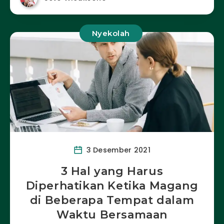
Nyekolah
3 Desember 2021
3 Hal yang Harus
Diperhatikan Ketika Magang
di Beberapa Tempat dalam
Waktu Bersamaan