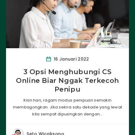
16 Januari 2022
3 Opsi Menghubungi CS
Online Biar Nggak Terkecoh
Penipu
Kian hari, ragam modus penipuan semakin
membagongkan. Jika sekira satu dekade yang lewat
kita sempat dipusingkan dengan…
Seto Wicaksono