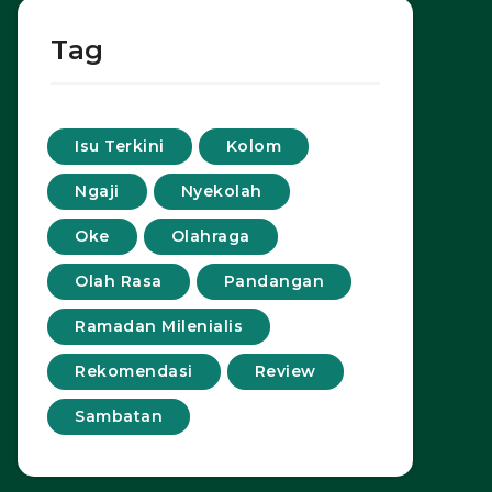
Tag
Isu Terkini
Kolom
Ngaji
Nyekolah
Oke
Olahraga
Olah Rasa
Pandangan
Ramadan Milenialis
Rekomendasi
Review
Sambatan