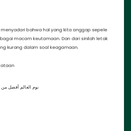
ak menyadari bahwa hal yang kita anggap sepele
agai macam keutamaan. Dan dari sinilah letak
ang kurang dalam soal keagamaan.
kataan
نوم العالم أفضل من 