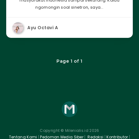
masyarakat Indonesia sampai sekarang. Kalau
ngomongin soal sinetron, saya…
Ayu Octavi A
Page 1 of 1
Copyright
©
Milenialis.id 2026
Tentang Kami
|
Pedoman Media Siber
|
Redaksi
|
Kontributor
|