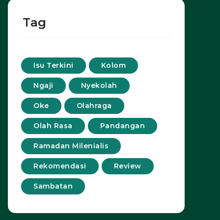
Tag
Isu Terkini
Kolom
Ngaji
Nyekolah
Oke
Olahraga
Olah Rasa
Pandangan
Ramadan Milenialis
Rekomendasi
Review
Sambatan