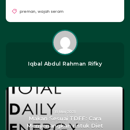
preman
,
wajah seram
Iqbal Abdul Rahman Rifky
19 Mei 2021
Makan Sesuai TDEE: Cara
Menyenangkan untuk Diet