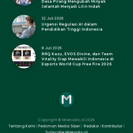
Desa Pilang Mengubah Minyak
Jelantah Menjadi Lilin Indah
22 Juli 2026
Urgensi Regulasi AI dalam
Pendidikan Tinggi Indonesia
8 Juli 2026
RRQ Kazu, EVOS Divine, dan Team
Vitality Siap Mewakili Indonesia di
Esports World Cup Free Fire 2026
Copyright
©
Milenialis.id 2026
Tentang Kami
|
Pedoman Media Siber
|
Redaksi
|
Kontributor
|
Subscribe Milenialis.id