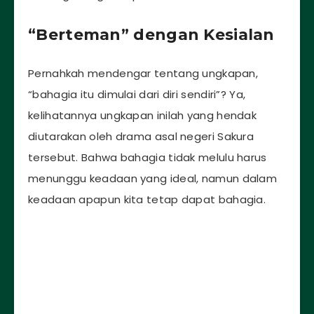
“Berteman” dengan Kesialan
Pernahkah mendengar tentang ungkapan,
“bahagia itu dimulai dari diri sendiri”? Ya,
kelihatannya ungkapan inilah yang hendak
diutarakan oleh drama asal negeri Sakura
tersebut. Bahwa bahagia tidak melulu harus
menunggu keadaan yang ideal, namun dalam
keadaan apapun kita tetap dapat bahagia.