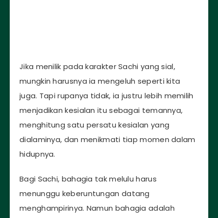
Jika menilik pada karakter Sachi yang sial,
mungkin harusnya ia mengeluh seperti kita
juga. Tapi rupanya tidak, ia justru lebih memilih
menjadikan kesialan itu sebagai temannya,
menghitung satu persatu kesialan yang
dialaminya, dan menikmati tiap momen dalam
hidupnya.
Bagi Sachi, bahagia tak melulu harus
menunggu keberuntungan datang
menghampirinya. Namun bahagia adalah