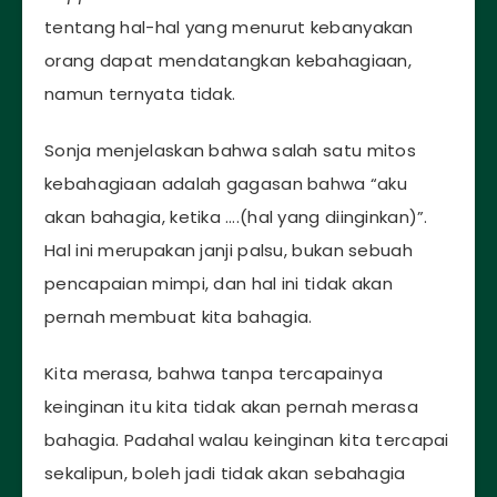
tentang hal-hal yang menurut kebanyakan
orang dapat mendatangkan kebahagiaan,
namun ternyata tidak.
Sonja menjelaskan bahwa salah satu mitos
kebahagiaan adalah gagasan bahwa “aku
akan bahagia, ketika ….(hal yang diinginkan)”.
Hal ini merupakan janji palsu, bukan sebuah
pencapaian mimpi, dan hal ini tidak akan
pernah membuat kita bahagia.
Kita merasa, bahwa tanpa tercapainya
keinginan itu kita tidak akan pernah merasa
bahagia. Padahal walau keinginan kita tercapai
sekalipun, boleh jadi tidak akan sebahagia