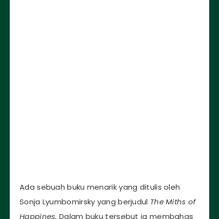
Ada sebuah buku menarik yang ditulis oleh
Sonja Lyumbomirsky yang berjudul
The Miths of
Happines.
Dalam buku tersebut ia membahas