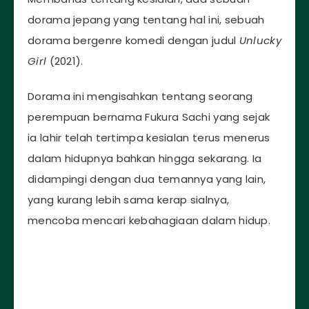
dorama jepang yang tentang hal ini, sebuah
dorama bergenre komedi dengan judul
Unlucky
Girl
(2021).
Dorama ini mengisahkan tentang seorang
perempuan bernama Fukura Sachi yang sejak
ia lahir telah tertimpa kesialan terus menerus
dalam hidupnya bahkan hingga sekarang. Ia
didampingi dengan dua temannya yang lain,
yang kurang lebih sama kerap sialnya,
mencoba mencari kebahagiaan dalam hidup.