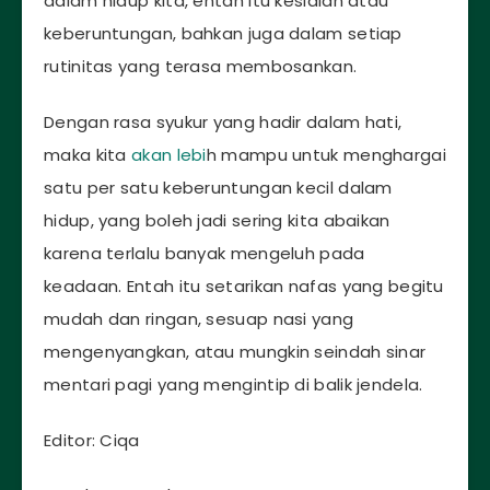
dalam hidup kita, entah itu kesialan atau
keberuntungan, bahkan juga dalam setiap
rutinitas yang terasa membosankan.
Dengan rasa syukur yang hadir dalam hati,
maka kita
akan lebi
h mampu untuk menghargai
satu per satu keberuntungan kecil dalam
hidup, yang boleh jadi sering kita abaikan
karena terlalu banyak mengeluh pada
keadaan. Entah itu setarikan nafas yang begitu
mudah dan ringan, sesuap nasi yang
mengenyangkan, atau mungkin seindah sinar
mentari pagi yang mengintip di balik jendela.
Editor: Ciqa