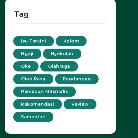
Tag
Isu Terkini
Kolom
Ngaji
Nyekolah
Oke
Olahraga
Olah Rasa
Pandangan
Ramadan Milenialis
Rekomendasi
Review
Sambatan