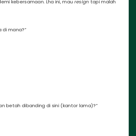
demi kebersamaan. Lha ini, mau
resign
tapi malah
a di mana?”
n betah dibanding di sini (kantor lama)?”