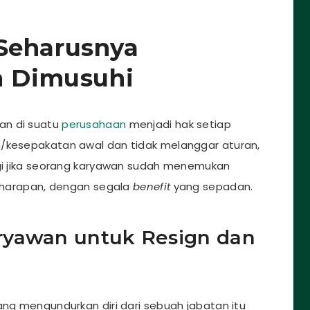
Seharusnya
n Dimusuhi
an di suatu
perusahaan
menjadi hak setiap
n/kesepakatan awal dan tidak melanggar aturan,
agi jika seorang karyawan sudah menemukan
ai harapan, dengan segala
benefit
yang sepadan.
ryawan untuk Resign dan
i
ang mengundurkan diri dari sebuah jabatan itu