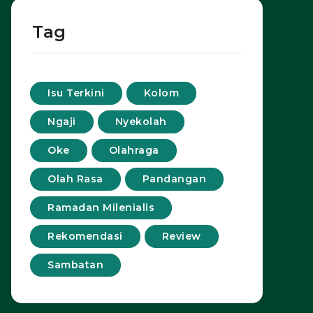
Tag
Isu Terkini
Kolom
Ngaji
Nyekolah
Oke
Olahraga
Olah Rasa
Pandangan
Ramadan Milenialis
Rekomendasi
Review
Sambatan