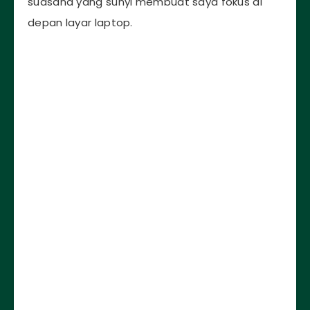
suasana yang sunyi membuat saya fokus di
depan layar laptop.