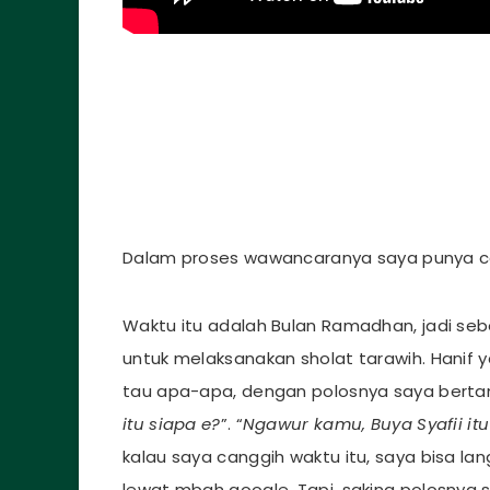
Dalam proses wawancaranya saya punya cer
Waktu itu adalah Bulan Ramadhan, jadi seb
untuk melaksanakan sholat tarawih. Hanif 
tau apa-apa, dengan polosnya saya bertan
itu siapa e?
”. “
Ngawur kamu, Buya Syafii it
kalau saya canggih waktu itu, saya bisa l
lewat mbah google. Tapi, saking polosnya sa