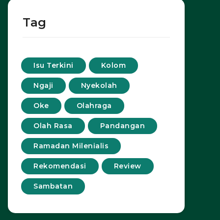
Tag
Isu Terkini
Kolom
Ngaji
Nyekolah
Oke
Olahraga
Olah Rasa
Pandangan
Ramadan Milenialis
Rekomendasi
Review
Sambatan