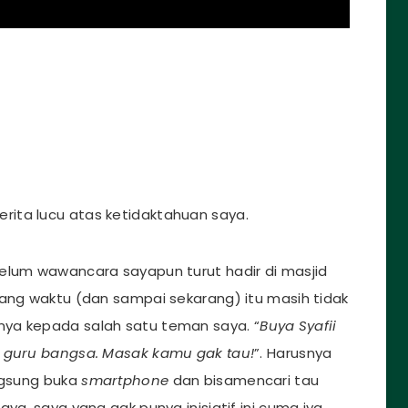
ita lucu atas ketidaktahuan saya.
elum wawancara sayapun turut hadir di masjid
yang waktu (dan sampai sekarang) itu masih tidak
ya kepada salah satu teman saya. “
Buya Syafii
u guru bangsa. Masak kamu gak tau!
”. Harusnya
angsung buka
smartphone
dan bisamencari tau
ya, saya yang gak punya inisiatif ini cuma iya