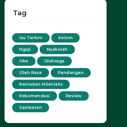
Tag
Isu Terkini
Kolom
Ngaji
Nyekolah
Oke
Olahraga
Olah Rasa
Pandangan
Ramadan Milenialis
Rekomendasi
Review
Sambatan