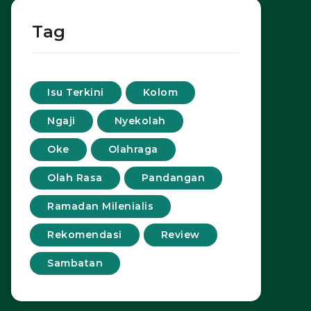
Tag
Isu Terkini
Kolom
Ngaji
Nyekolah
Oke
Olahraga
Olah Rasa
Pandangan
Ramadan Milenialis
Rekomendasi
Review
Sambatan