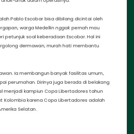
 anak-anak dalam operasinya.
ah Pablo Escobar bisa dibilang dicintai oleh
ergapan, warga Medellin
nggak
pernah mau
petunjuk soal keberadaan Escobar. Hal ini
a tergolong dermawan, murah hati membantu
wan. Ia membangun banyak fasilitas umum,
pai perumahan. Dirinya juga berada di belakang
al menjadi kampiun Copa Libertadores tahun
t Kolombia karena Copa Libertadores adalah
Amerika Selatan.