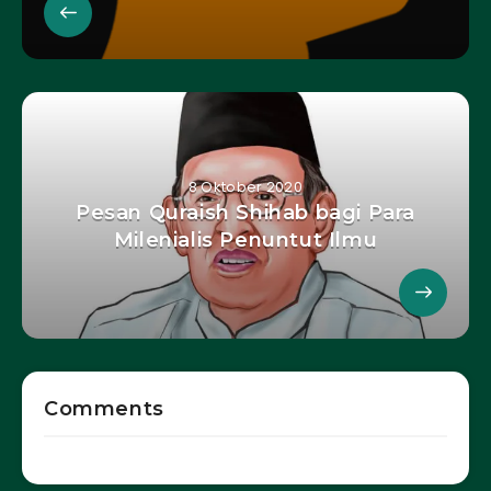
8 Oktober 2020
Pesan Quraish Shihab bagi Para
Milenialis Penuntut Ilmu
Comments