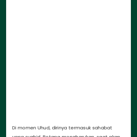
Di momen Uhud, dirinya termasuk sahabat
yang syahid. Betapa mengharukan, saat akan