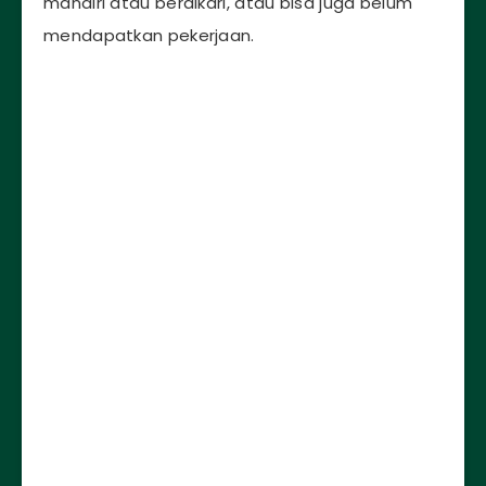
mandiri atau berdikari, atau bisa juga belum
mendapatkan pekerjaan.