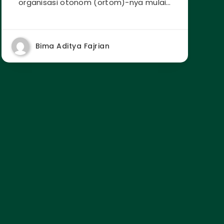
organisasi otonom (ortom)-nya mulai…
Bima Aditya Fajrian