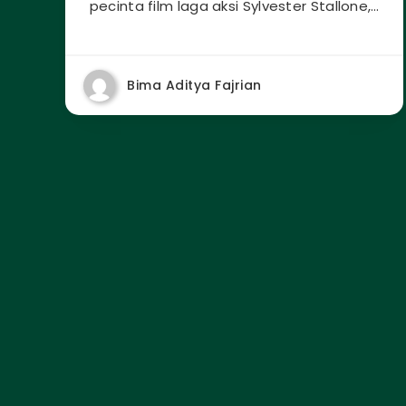
pecinta film laga aksi Sylvester Stallone,…
Bima Aditya Fajrian