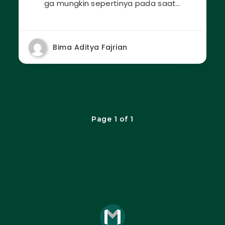
ga mungkin sepertinya pada saat…
Bima Aditya Fajrian
Page 1 of 1