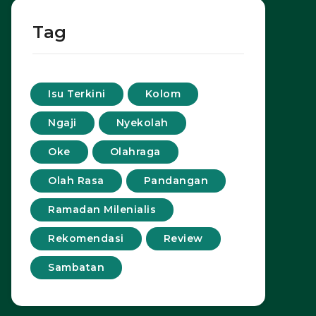
Tag
Isu Terkini
Kolom
Ngaji
Nyekolah
Oke
Olahraga
Olah Rasa
Pandangan
Ramadan Milenialis
Rekomendasi
Review
Sambatan