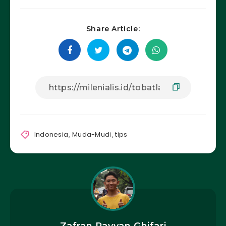
Share Article:
Indonesia
,
Muda-Mudi
,
tips
Zafran Rayyan Ghifari