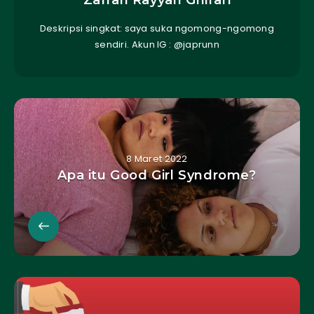
Deskripsi singkat: saya suka ngomong-ngomong
sendiri. Akun IG : @japrunn
8 Maret 2022
Apa itu Good Girl Syndrome?