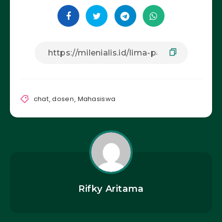
chat
,
dosen
,
Mahasiswa
Rifky Aritama