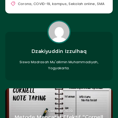
Corona
,
COVID-19
,
kampus
,
Sekolah online
,
SMA
Dzakiyuddin Izzulhaq
Siswa Madrasah Mu'allimin Muhammadiyah,
Yogyakarta.
2 Oktober 2020
Metode Mencatat Efektif “Cornell