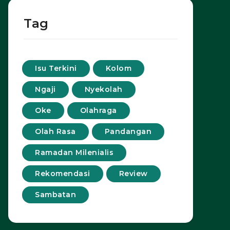
Tag
Isu Terkini
Kolom
Ngaji
Nyekolah
Oke
Olahraga
Olah Rasa
Pandangan
Ramadan Milenialis
Rekomendasi
Review
Sambatan