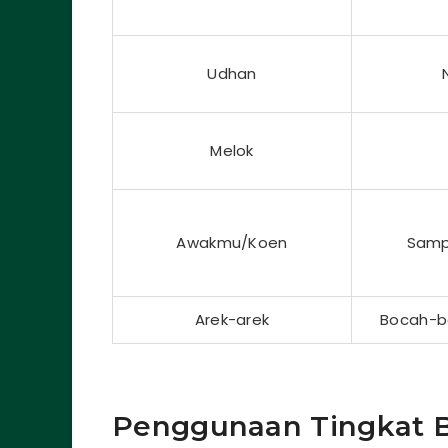
Udhan
Melok
Awakmu/Koen
Samp
Arek-arek
Bocah-b
Penggunaan Tingkat B