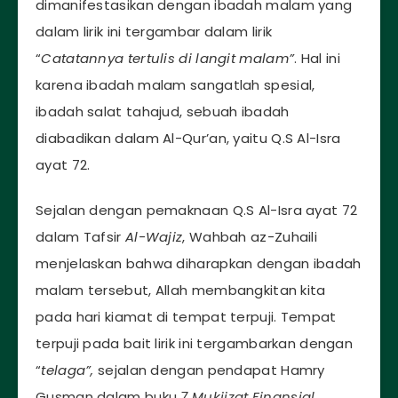
dimanifestasikan dengan ibadah malam yang
dalam lirik ini tergambar dalam lirik
“
Catatannya tertulis di langit malam”
. Hal ini
karena ibadah malam sangatlah spesial,
ibadah salat tahajud, sebuah ibadah
diabadikan dalam Al-Qur’an, yaitu Q.S Al-Isra
ayat 72.
Sejalan dengan pemaknaan Q.S Al-Isra ayat 72
dalam Tafsir
Al-Wajiz
, Wahbah az-Zuhaili
menjelaskan bahwa diharapkan dengan ibadah
malam tersebut, Allah membangkitan kita
pada hari kiamat di tempat terpuji. Tempat
terpuji pada bait lirik ini tergambarkan dengan
“
telaga”,
sejalan dengan pendapat Hamry
Gusman dalam buku
7 Mukjizat Finansial