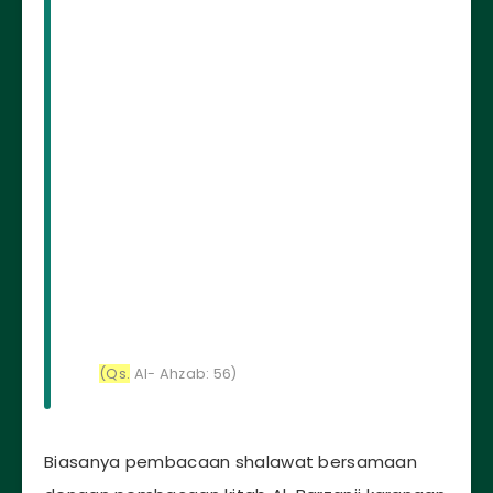
(Qs.
Al- Ahzab: 56)
Biasanya pembacaan shalawat bersamaan