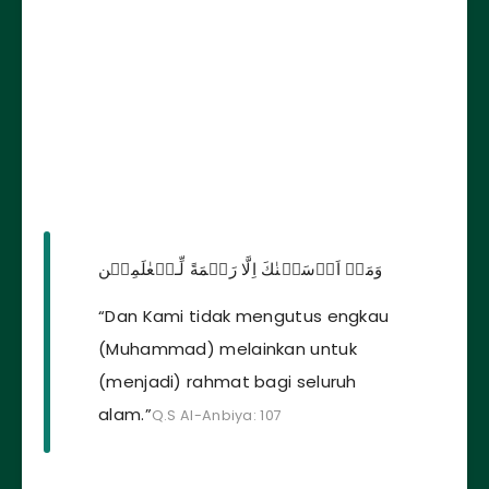
وَمَاۤ اَرۡسَلۡنٰكَ اِلَّا رَحۡمَةً لِّـلۡعٰلَمِيۡن
“Dan Kami tidak mengutus engkau
(Muhammad) melainkan untuk
(menjadi) rahmat bagi seluruh
alam.”
Q.S Al-Anbiya: 107