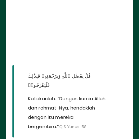
قُلْ بِفَضْلِ ٱللَّهِ وَبِرَحْمَتِهِۦ فَبِذَٰلِكَ
فَلْيَفْرَحُوا۟
Katakanlah: “Dengan kurnia Allah
dan rahmat-Nya, hendaklah
dengan itu mereka
bergembira.”
Q.S Yunus: 58