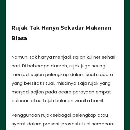
Rujak Tak Hanya Sekadar Makanan
Biasa
Namun, tak hanya menjadi sajian kuliner sehari-
hari. Di beberapa daerah, rujak juga sering
menjadi sajian pelengkap dalam suatu acara
yang bersifat ritual, misalnya saja rujak yang
menjadi sajian pada acara perayaan empat
bulanan atau tujuh bulanan wanita hamil.
Penggunaan rujak sebagai pelengkap atau
syarat dalam prosesi-prosesi ritual semacam