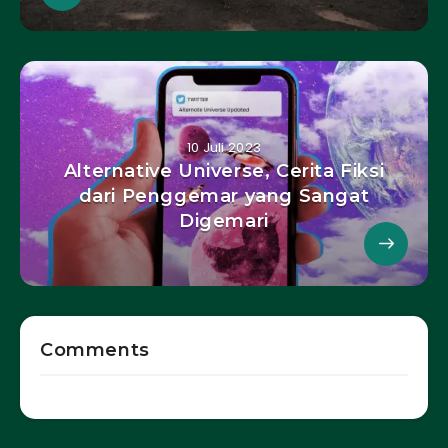
10 Juli 2023
Alternative Universe, Cerita Fiksi
dari Penggemar yang Sangat
Digemari
Comments