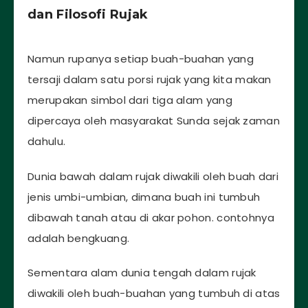
dan Filosofi Rujak
Namun rupanya setiap buah-buahan yang
tersaji dalam satu porsi rujak yang kita makan
merupakan simbol dari tiga alam yang
dipercaya oleh masyarakat Sunda sejak zaman
dahulu.
Dunia bawah dalam rujak diwakili oleh buah dari
jenis umbi-umbian, dimana buah ini tumbuh
dibawah tanah atau di akar pohon. contohnya
adalah bengkuang.
Sementara alam dunia tengah dalam rujak
diwakili oleh buah-buahan yang tumbuh di atas