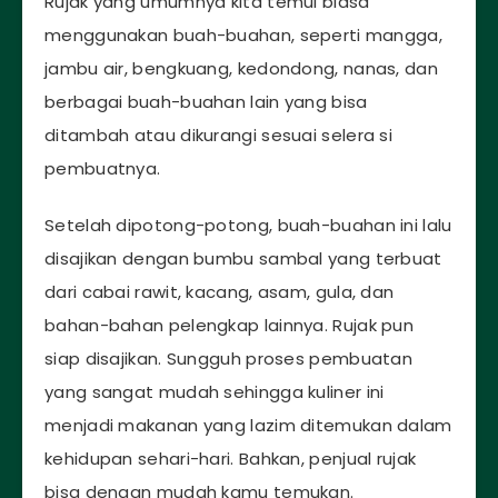
Rujak yang umumnya kita temui biasa
menggunakan buah-buahan, seperti mangga,
jambu air, bengkuang, kedondong, nanas, dan
berbagai buah-buahan lain yang bisa
ditambah atau dikurangi sesuai selera si
pembuatnya.
Setelah dipotong-potong, buah-buahan ini lalu
disajikan dengan bumbu sambal yang terbuat
dari cabai rawit, kacang, asam, gula, dan
bahan-bahan pelengkap lainnya. Rujak pun
siap disajikan. Sungguh proses pembuatan
yang sangat mudah sehingga kuliner ini
menjadi makanan yang lazim ditemukan dalam
kehidupan sehari-hari. Bahkan, penjual rujak
bisa dengan mudah kamu temukan.