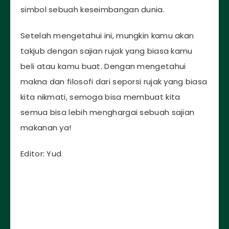
simbol sebuah keseimbangan dunia.
Setelah mengetahui ini, mungkin kamu akan
takjub dengan sajian rujak yang biasa kamu
beli atau kamu buat. Dengan mengetahui
makna dan filosofi dari seporsi rujak yang biasa
kita nikmati, semoga bisa membuat kita
semua bisa lebih menghargai sebuah sajian
makanan ya!
Editor: Yud