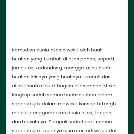
Kemudian dunia atas diwakili oleh buah-
buahan yang tumbuh di atas pohon, seperti
jambu air, kedondong, mangga, atau buah-
buahan lainnya yang buahnya tumbuh dari
atas tanah atau di bagian atas pohon. Maka,
lengkap sudah semua buah-buahan dalam
seporsi rujak dalam mewakili konsep tritangtu
melalui penggambaran dunia atas, tengah,
dan bawahnya. Tampak sederhana, namun
seporsi rujak rupanya bisa menjadi wujud dan