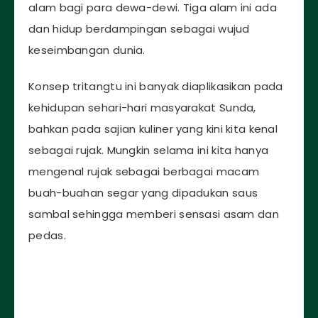
alam bagi para dewa-dewi. Tiga alam ini ada
dan hidup berdampingan sebagai wujud
keseimbangan dunia.
Konsep tritangtu ini banyak diaplikasikan pada
kehidupan sehari-hari masyarakat Sunda,
bahkan pada sajian kuliner yang kini kita kenal
sebagai rujak. Mungkin selama ini kita hanya
mengenal rujak sebagai berbagai macam
buah-buahan segar yang dipadukan saus
sambal sehingga memberi sensasi asam dan
pedas.