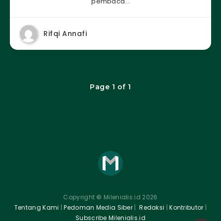
pembaca…
Rifqi Annafi
Page 1 of 1
Copyright
©
Milenialis.id 2026
Tentang Kami
|
Pedoman Media Siber
|
Redaksi
|
Kontributor
|
Subscribe Milenialis.id