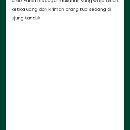
arem-arem sebagai makanan yang wajib dicari
ketika uang dari kiriman orang tua sedang di
ujung tanduk.