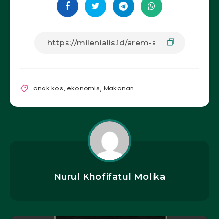
anak kos
,
ekonomis
,
Makanan
Nurul Khofifatul Molika