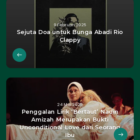
9 Februari 2025
Sejuta Doa untuk Bunga Abadi Rio
Clappy
24 Mei 2025
Penggalan Lirik ‘Bertaut’ Nadin
Amizah Merupakan Bukti
Unconditional Love dari Seorang
Ibu