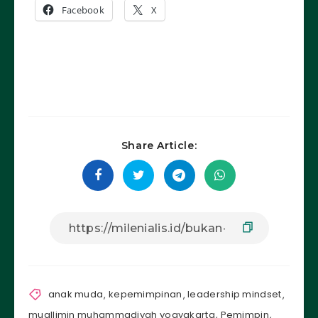
Facebook
X
Share Article:
anak muda
,
kepemimpinan
,
leadership mindset
,
muallimin muhammadiyah yogyakarta
,
Pemimpin
,