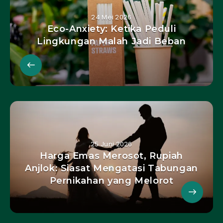
24 Mei 2026
Eco-Anxiety: Ketika Peduli
Lingkungan Malah Jadi Beban
25 Juni 2026
Harga Emas Merosot, Rupiah
Anjlok: Siasat Mengatasi Tabungan
Pernikahan yang Melorot