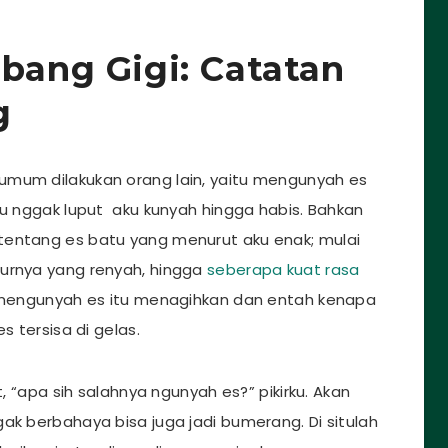
ubang Gigi: Catatan
g
umum dilakukan orang lain, yaitu mengunyah es
tu nggak luput aku kunyah hingga habis. Bahkan
 tentang es batu yang menurut aku enak; mulai
turnya yang renyah, hingga
seberapa kuat rasa
i mengunyah es itu menagihkan dan entah kenapa
s tersisa di gelas.
t, “apa sih salahnya ngunyah es?” pikirku. Akan
ak berbahaya bisa juga jadi bumerang. Di situlah