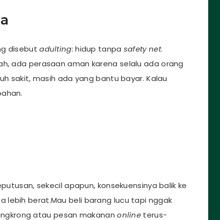
ka
ang disebut
adulting:
hidup tanpa
safety net
.
iah, ada perasaan aman karena selalu ada orang
tuh sakit, masih ada yang bantu bayar. Kalau
bahan.
eputusan, sekecil apapun, konsekuensinya balik ke
rasa lebih berat.Mau beli barang lucu tapi nggak
au nongkrong atau pesan makanan
online
terus-