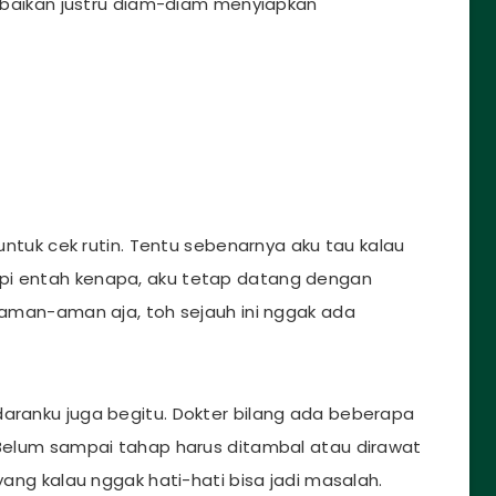
a abaikan justru diam-diam menyiapkan
 untuk cek rutin. Tentu sebenarnya aku tau kalau
pi entah kenapa, aku tetap datang dengan
h aman-aman aja, toh sejauh ini nggak ada
daranku juga begitu. Dokter bilang ada beberapa
. Belum sampai tahap harus ditambal atau dirawat
 yang kalau nggak hati-hati bisa jadi masalah.