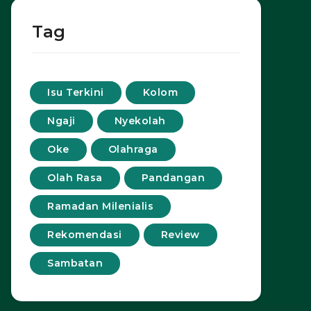
Tag
Isu Terkini
Kolom
Ngaji
Nyekolah
Oke
Olahraga
Olah Rasa
Pandangan
Ramadan Milenialis
Rekomendasi
Review
Sambatan