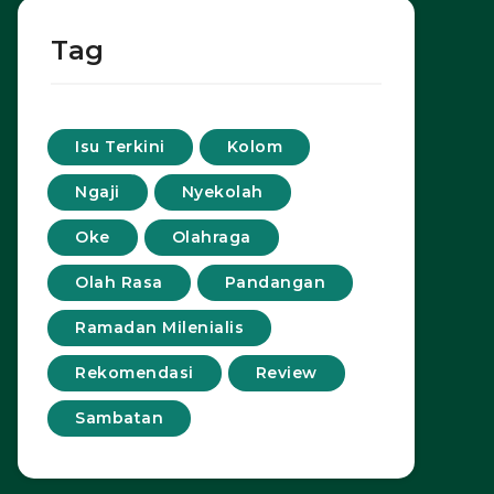
Tag
Isu Terkini
Kolom
Ngaji
Nyekolah
Oke
Olahraga
Olah Rasa
Pandangan
Ramadan Milenialis
Rekomendasi
Review
Sambatan