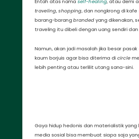
Entah atas nama
self-healing
, atau demi 
traveling
,
shopping
, dan nongkrong di kafe
barang-barang
branded
yang dikenakan, s
traveling itu dibeli dengan uang sendiri d
Namun, akan jadi masalah jika besar pasak
kaum borjuis agar bisa diterima di
circle
mer
lebih penting atau terlilit utang sana-sini.
Gaya hidup hedonis dan materialistik yang 
media sosial bisa membuat siapa saja yan