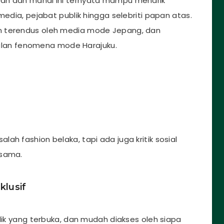
wah dan mahal ini ternyata mampu menarik
media, pejabat publik hingga selebriti papan atas.
n terendus oleh media mode Jepang, dan
lan fenomena mode Harajuku.
ah fashion belaka, tapi ada juga kritik sosial
ksama.
klusif
blik yang terbuka, dan mudah diakses oleh siapa