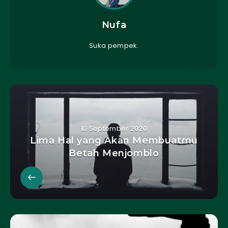
Nufa
Suka pempek.
10 September 2020
Lima Hal yang Akan Membuatmu
Betah Menjomblo