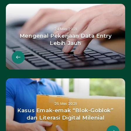
24 Mei 2021
Mengenal Pekerjaan Data Entry
Lebih Jauh
25 Mei 2021
Kasus Emak-emak “Blok-Goblok”
dan Literasi Digital Milenial