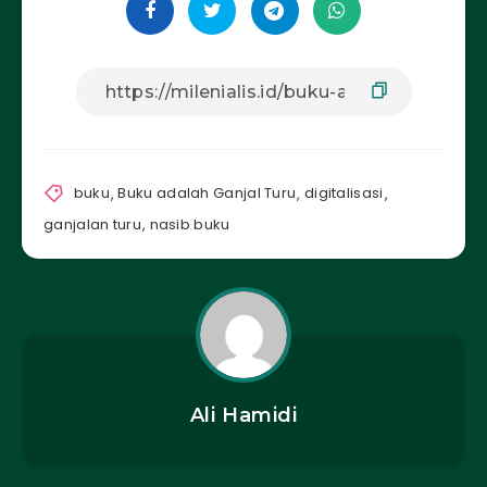
buku
,
Buku adalah Ganjal Turu
,
digitalisasi
,
ganjalan turu
,
nasib buku
Ali Hamidi