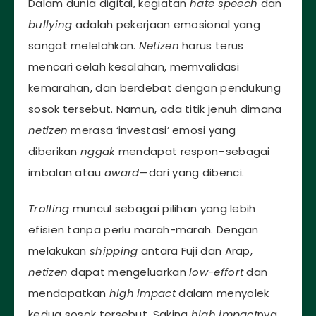
Dalam dunia digital, kegiatan
hate speech
dan
bullying
adalah pekerjaan emosional yang
sangat melelahkan.
Netizen
harus terus
mencari celah kesalahan, memvalidasi
kemarahan, dan berdebat dengan pendukung
sosok tersebut. Namun, ada titik jenuh dimana
netizen
merasa ‘investasi’ emosi yang
diberikan
nggak
mendapat respon–sebagai
imbalan atau
award
—dari yang dibenci.
Trolling
muncul sebagai pilihan yang lebih
efisien tanpa perlu marah-marah. Dengan
melakukan
shipping
antara Fuji dan Arap,
netizen
dapat mengeluarkan
low-effort
dan
mendapatkan
high impact
dalam menyolek
kedua sosok tersebut. Saking
high impact
nya,