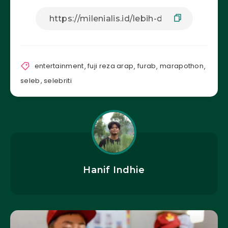
entertainment
,
fuji reza arap
,
furab
,
marapothon
,
seleb
,
selebriti
Hanif Indhie