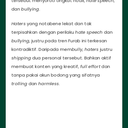
tersebut menyoroti tingkat
hoax
,
hate speech
,
dan
bullying
.
Haters
yang notabene lekat dan tak
terpisahkan dengan perilaku
hate speech
dan
bullying
, justru pada tren Furab ini terkesan
kontradiktif. Daripada mem
bully
,
haters
justru
shipping
dua personal tersebut. Bahkan aktif
membuat konten yang kreatif,
full effort
dan
tanpa pakai akun bodong yang sifatnya
trolling
dan
harmless
.