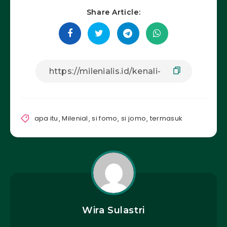
Share Article:
apa itu
,
Milenial
,
si fomo
,
si jomo
,
termasuk
Wira Sulastri