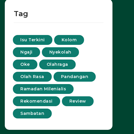
Tag
Isu Terkini
Kolom
Ngaji
Nyekolah
Oke
Olahraga
Olah Rasa
Pandangan
Ramadan Milenialis
Rekomendasi
Review
Sambatan