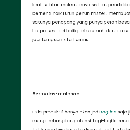
lihat sekitar, melemahnya sistem pendidik
berhenti naik turun penuh misteri, membuat 
satunya penopang yang punya peran besar.
berproses dari balik pintu rumah dengan 
jadi tumpuan kita hari ini.
Bermalas-malasan
Usia produktif hanya akan jadi
tagline
saja 
mengembangkan potensi. Lagi-lagi karena 
tidak mau berdiam diri dirumah jadi fakta keb