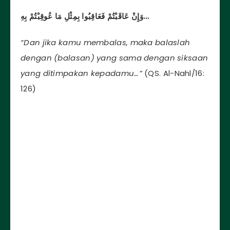
وَإِنْ عَاقَبْتُمْ فَعَاقِبُوا بِمِثْلِ مَا عُوقِبْتُمْ بِهِ…
“Dan jika kamu membalas, maka balaslah
dengan (balasan) yang sama dengan siksaan
yang ditimpakan kepadamu…”
(QS. Al-Nahl/16:
126)