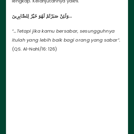
lengkap. Kelanjutannya yakni.
وَلَئِنْ صَبَرْتُمْ لَهُوَ خَيْرٌ لِلصَّابِرِينَ
…
“…Tetapi jika kamu bersabar, sesungguhnya
itulah yang lebih baik bagi orang yang sabar”.
(QS. Al-Nahl/16: 126)