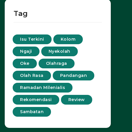
Tag
Isu Terkini
Kolom
Ngaji
Nyekolah
Oke
Olahraga
Olah Rasa
Pandangan
Ramadan Milenialis
Rekomendasi
Review
Sambatan