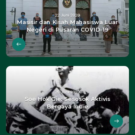
22 Juni 2020
Masisir dan Kisah Mahasiswa Luar
Negeri di Pusaran COVID-19
25 Juni 2020
Soe Hok Gie: Sesosok Aktivis
Bergaya Indie