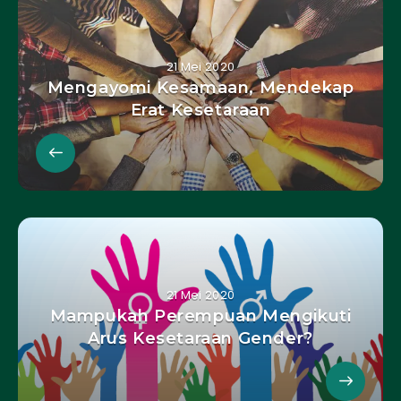
21 Mei 2020
Mengayomi Kesamaan, Mendekap
Erat Kesetaraan
21 Mei 2020
Mampukah Perempuan Mengikuti
Arus Kesetaraan Gender?