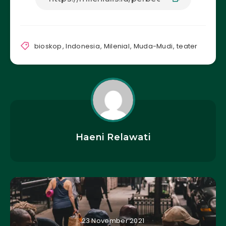
bioskop
,
Indonesia
,
Milenial
,
Muda-Mudi
,
teater
Haeni Relawati
23 November 2021